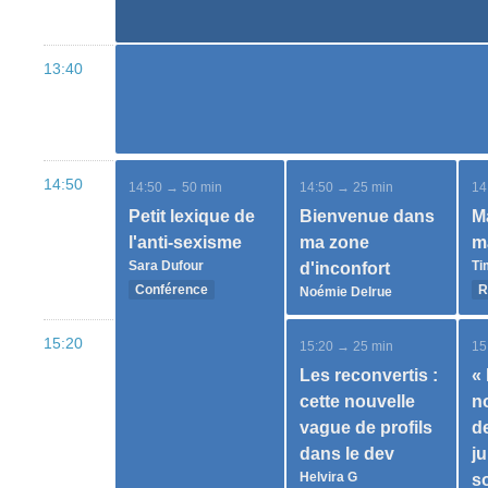
13:40
14:50
14:50 → 50 min
14:50 → 25 min
14
Petit lexique de
Bienvenue dans
M
l'anti-sexisme
ma zone
m
Sara Dufour
Ti
d'inconfort
Conférence
R
Noémie Delrue
15:20
15:20 → 25 min
15
Les reconvertis :
«
cette nouvelle
n
vague de profils
d
dans le dev
j
Helvira G
s