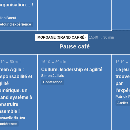
organisation… !
lien Boeuf
etour d'expérience
MORGANE (GRAND CARRÉ)
15:40 → 30 min
Pause café
:10 → 50 min
16:10 → 50 min
16:10 → 
een Agile :
Culture, leadership et agilité
Le jeu
Simon Jaillais
sponsabilité et
trouver
Conférence
ilité
par
umérique, un
l'expé
Patrick 
rand système à
Atelier
onstruire
20 part
nsemble !
énaëlle Hirrien
onférence