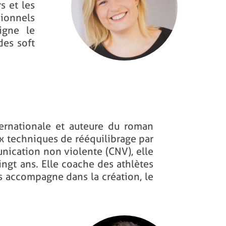
s et les
sionnels
igne le
des soft
ternationale et auteure du roman
aux techniques de rééquilibrage par
unication non violente (CNV), elle
ingt ans. Elle coache des athlètes
les accompagne dans la création, le