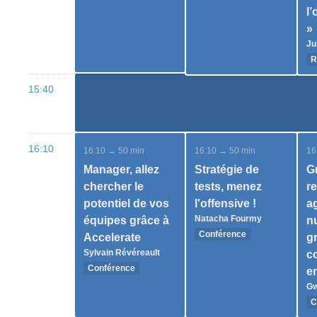
l’
»
Ju
R
15:40
16:10
16:10 → 50 min
16:10 → 50 min
16
Manager, allez
Stratégie de
Gr
chercher le
tests, menez
re
potentiel de vos
l'offensive !
ag
Natacha Fourmy
équipes grâce à
n
Conférence
Accelerate
g
Sylvain Révéreault
c
Conférence
e
Gw
C