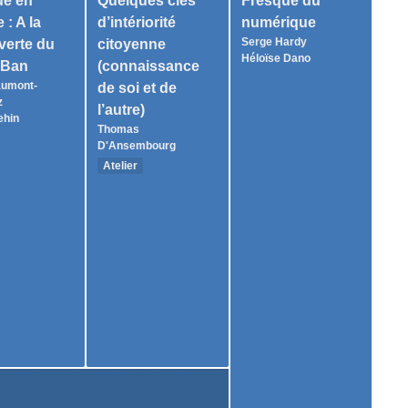
ue en
Quelques clés
Fresque du
 : A la
d’intériorité
numérique
Serge Hardy
verte du
citoyenne
Héloïse Dano
mBan
(connaissance
aumont-
de soi et de
z
l’autre)
ehin
Thomas
D'Ansembourg
Atelier
70 participants