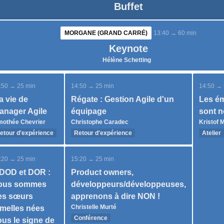
Buffet
MORGANE (GRAND CARRÉ)
13:40 → 60 min
Keynote
Hélène Schetting
:50 → 25 min
14:50 → 25 min
14:50 → 
a vie de
Régate : Gestion Agile d'un
Les é
anager Agile
équipage
sont n
mothée Chevrier
Christophe Caradec
Kristof 
etour d'expérience
Retour d'expérience
Atelier
20 part
:20 → 25 min
15:20 → 25 min
 DOD et DOR :
Product owners,
ous sommes
développeurs/développeuses,
es sœurs
apprenons à dire NON !
Christelle Murté
umelles nées
Conférence
ous le signe de