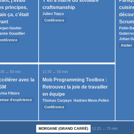
ant, j’avais
Y’en a marre du software
Paniq
s principes,
craftsmanship
cuisine
Julien Topçu
is ça, c’était
décou
Conférence
vant
Scru
rgan Gautier
Pablo B
anne Gouaillier
Gutierre
Johan G
onférence
Atelier
:35 → 50 min
11:35 → 50 min
célérer avec la
Mob Programming Toolbox :
SM
Retrouvez la joie de travailler
rina Fillatre
en équipe
etour d'expérience
Thomas Carpaye
Hadrien Mens-Pellen
Conférence
MORGANE (GRAND CARRÉ)
12:25 → 75 min