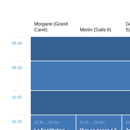
Morgane (Grand
Gu
Carré)
Merlin (Salle 6)
5)
08:00
08:50
10:05
10:35
10:35 → 50 min
10:35 → 50 min
10