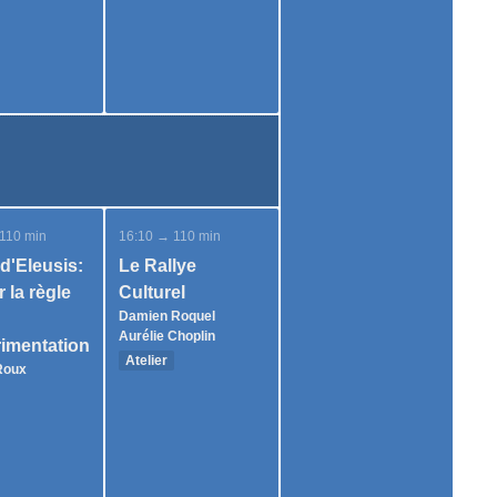
110 min
16:10 → 110 min
 d'Eleusis:
Le Rallye
 la règle
Culturel
Damien Roquel
Aurélie Choplin
rimentation
Atelier
Roux
50 participants
icipants