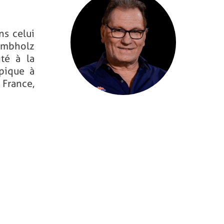
ns celui
rumbholz
té à la
pique à
 France,