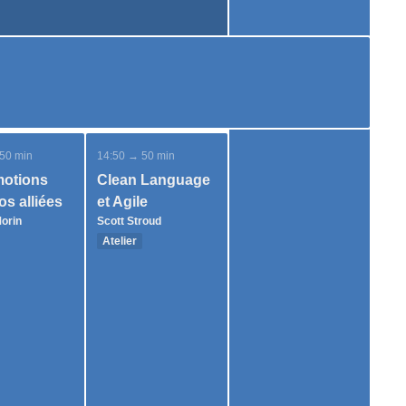
50 min
14:50 → 50 min
motions
Clean Language
os alliées
et Agile
Morin
Scott Stroud
Atelier
icipants