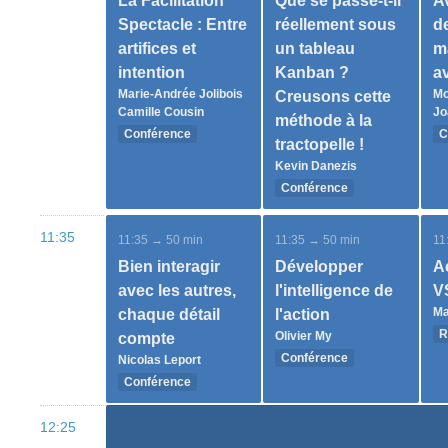
La Facilitation
Que se passe-t-il
Av
Spectacle : Entre
réellement sous
de
artifices et
un tableau
ma
intention
Kanban ?
a
Marie-Andrée Jolibois
Mo
Creusons cette
Camille Cousin
Jo
méthode à la
Conférence
C
tractopelle !
Kevin Danezis
Conférence
11:35
11:35 → 50 min
11:35 → 50 min
11
Bien interagir
Développer
Ac
avec les autres,
l'intelligence de
V
Ma
chaque détail
l'action
R
Olivier My
compte
Conférence
Nicolas Leport
Conférence
12:25