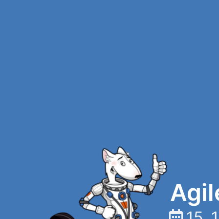
Agil
15, 